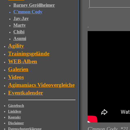
Barney Geröllheimer
C'mmon Cody
Jay-Jay
Marty
Chibi
Asumi
Agility
Trainingsgelände
WEB-Alben
Galerien
Videos
Agimaniacs Videovergleiche
Eventkalender
Gästebuch
Linkliste
Kontakt
Disclaimer
C'mmon Cody *21.
Datenschutzerklärung