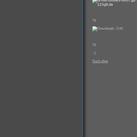
76
76
:-)
Nach oben