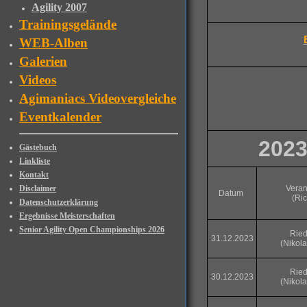
Agility 2007
Trainingsgelände
WEB-Alben
Galerien
Videos
Agimaniacs Videovergleiche
Eventkalender
202
Gästebuch
Linkliste
Kontakt
Disclaimer
Veran
Datum
(Ric
Datenschutzerklärung
Ergebnisse Meisterschaften
Senior Agility Open Championships 2026
Ried
31.12.2023
(Nikol
Ried
30.12.2023
(Nikol