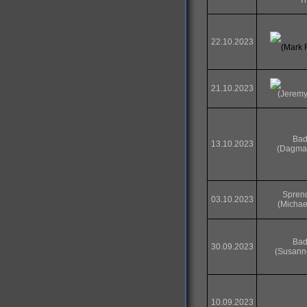
Tr
22.10.2023
(Mark 
21.10.2023
(Jerem
Bad
13.10.2023
(Dagma
Spren
03.10.2023
(Michae
Bad
30.09.2023
(Susann
10.09.2023