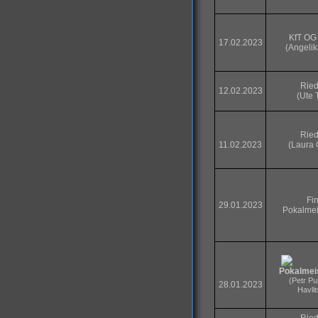
KfT OG
17.02.2023
(Angelik
Ried
12.02.2023
(Ute 
Ried
11.02.2023
(Laura 
Fi
29.01.2023
Pokalmei
Pokalmei
(Petr Pu
28.01.2023
Havli