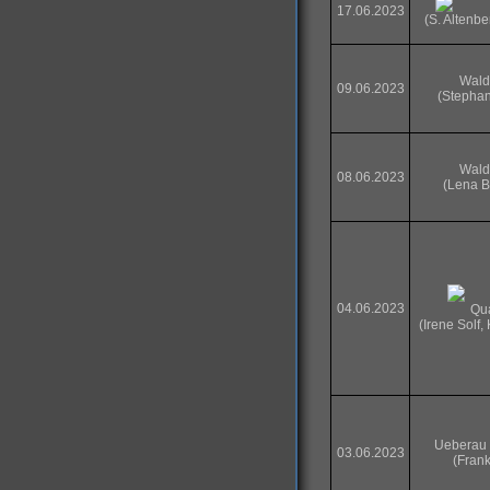
17.06.2023
(S. Altenbe
Wald
09.06.2023
(Stepha
Wald
08.06.2023
(Lena B
04.06.2023
Qua
(Irene Solf,
Ueberau
03.06.2023
(Frank