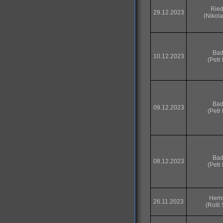
Ried
29.12.2023
(Nikol
Bad
10.12.2023
(Petr
Bad
09.12.2023
(Petr
Bad
08.12.2023
(Petr
Hem
26.11.2023
(Rolli 