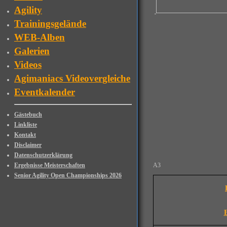
Agility
Trainingsgelände
WEB-Alben
Galerien
Videos
Agimaniacs Videovergleiche
Eventkalender
Gästebuch
Linkliste
Kontakt
Disclaimer
Datenschutzerklärung
Ergebnisse Meisterschaften
A3
Senior Agility Open Championships 2026