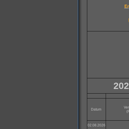
Er
202
Ver
Datum
(
02.08.2026