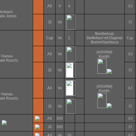
A3
V
4.
A3
fenbach
alie Jores)
J3
Vo
J3
Bembelcup
Cup
Vo
1.
Staffellauf mit Dagmar
Cup
Brehm/Sambuca
(HSVRM)
A3
Vo
A3
F Hanau
Kombi:
ael Rusch)
J3
Vo
J3
(HSVRM)
A3
Vo
A3
Kombi:
F Hanau
ael Rusch)
J3
Vo
J3
A3
DIS
A3
J3
DIS
J3
A3
Vo
10.
A3