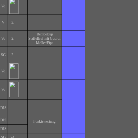
Vo
V
3.
Bembelcup
Vo
2.
Staffellauf mit Gudrun
Möller/Fips
SG
2.
Vo
Vo
DIS
DIS
Punktewertung:
DIS
SG
24.