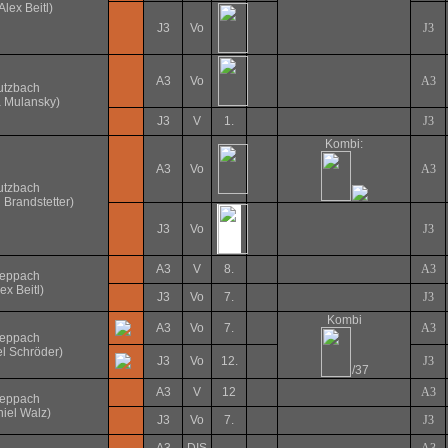
Alex Beitl)
J3
Vo
J3
A3
Vo
A3
utzbach
 Mulansky)
J3
V
1.
J3
Kombi:
A3
Vo
A3
utzbach
 Brandstetter)
J3
Vo
J3
A3
V
8.
A3
teppach
ex Beitl)
J3
Vo
7.
J3
Kombi
A3
Vo
7.
A3
teppach
l Schröder)
J3
Vo
12.
J3
/37
A3
V
12
A3
teppach
iel Walz)
J3
Vo
7.
J3