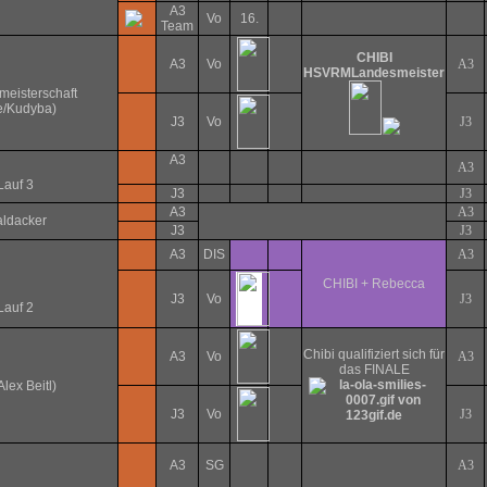
A3
Vo
16.
Team
CHIBI
A3
Vo
A3
HSVRM
Landesmeister
eisterschaft
fe/Kudyba)
J3
Vo
J3
A3
A3
Lauf 3
J3
J3
A3
A3
ldacker
J3
J3
A3
DIS
A3
CHIBI + Rebecca
J3
Vo
J3
Lauf 2
Chibi qualifiziert sich für
A3
Vo
A3
das FINALE
Alex Beitl)
J3
Vo
J3
A3
SG
A3