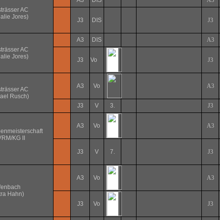
A3
DIS
A3
trässer AC
alie Jores)
J3
DIS
J3
A3
DIS
A3
trässer AC
alie Jores)
J3
Vo
J3
A3
Vo
A3
trässer AC
ael Rusch)
J3
V
3.
J3
A3
Vo
A3
enmeisterschaft
RM/KG II
J3
V
7.
J3
A3
Vo
A3
fenbach
tra Hahn)
J3
Vo
J3