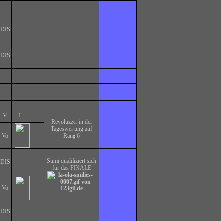
DIS
DIS
V
1.
Revoluzzer in der
Tageswertung auf
Vo
Rang 6
Sumi qualifiziert sich
DIS
für das FINALE
Vo
DIS