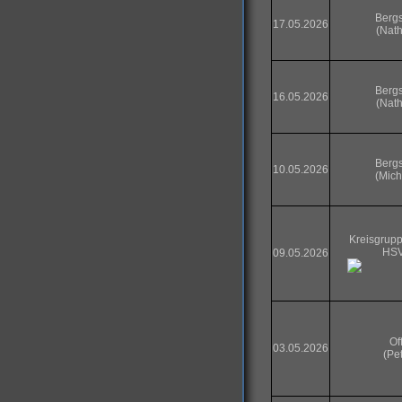
Bergs
17.05.2026
(Nath
Bergs
16.05.2026
(Nath
Bergs
10.05.2026
(Mich
Kreisgrupp
HSV
09.05.2026
Of
03.05.2026
(Pe