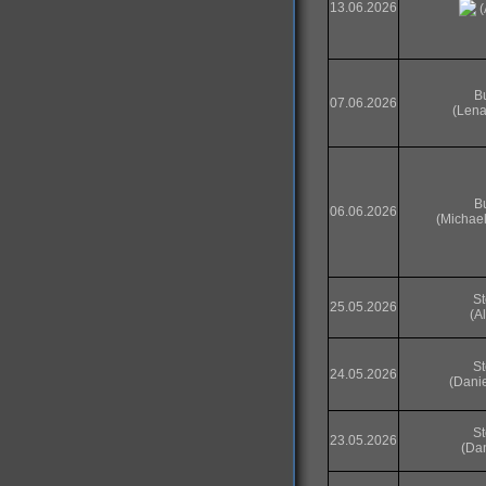
13.06.2026
(
B
07.06.2026
(Lena
B
06.06.2026
(Michael
S
25.05.2026
(Al
S
24.05.2026
(Danie
S
23.05.2026
(Dan