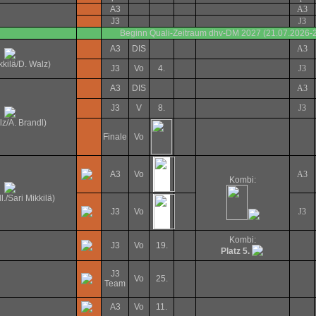
A3
A3
J3
J3
Beginn Quali-Zeitraum dhv-DM 2027 (21.07.2026-
A3
DIS
A3
kkilä/D. Walz)
J3
Vo
4.
J3
A3
DIS
A3
J3
V
8.
J3
lz/A. Brandl)
Finale
Vo
A3
Vo
A3
Kombi:
l./Sari Mikkilä)
J3
Vo
J3
Kombi:
J3
Vo
19.
Platz 5.
J3
Vo
25.
Team
A3
Vo
11.