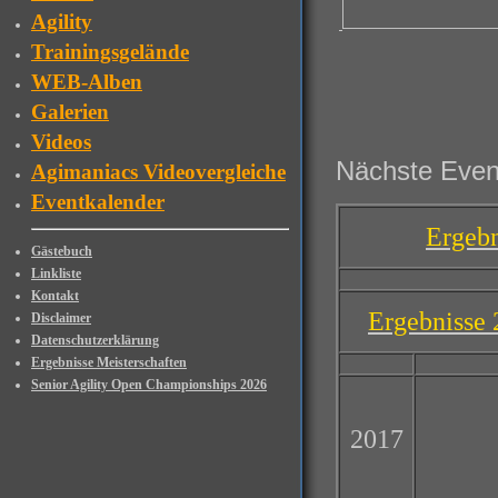
Agility
Trainingsgelände
WEB-Alben
Galerien
Videos
Nächste Even
Agimaniacs Videovergleiche
Eventkalender
Ergebn
Gästebuch
Linkliste
Kontakt
Ergebnisse
Disclaimer
Datenschutzerklärung
Ergebnisse Meisterschaften
Senior Agility Open Championships 2026
201
7