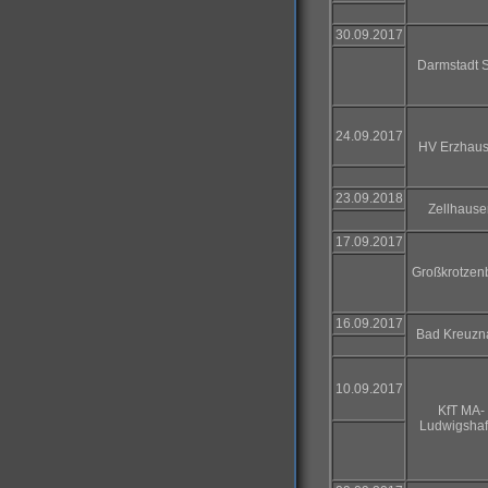
30.09.2017
Darmstadt 
24.09.2017
HV Erzhau
23.09.2018
Zellhause
17.09.2017
Großkrotzen
16.09.2017
Bad Kreuzn
10.09.2017
KfT MA-
Ludwigsha