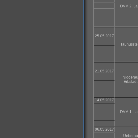
DVM 2. La
25.05.2017
Taunusste
21.05.2017
Niddera
Erbstadt
14.05.2017
DVM 1. La
06.05.2017
Ueberau