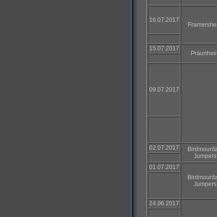
16.07.2017
Framershe
15.07.2017
Praunhei
09.07.2017
02.07.2017
Birdmounta
Jumpers
01.07.2017
Birdmounta
Jumpers
24.06.2017