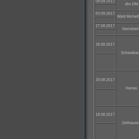
09.09.2017
dhv DM
03.09.2017
Wald Michel
27.08.2017
Gernshei
26.08.2017
Schwalba
20.08.2017
Hanau
18.08.2017
Zellhause