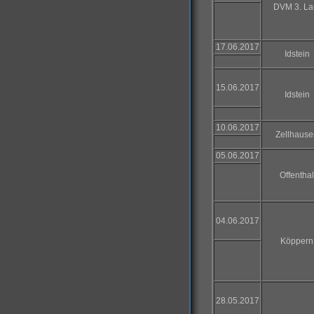
DVM 3. La
17.06.2017
Idstein
15.06.2017
Idstein
10.06.2017
Zellhause
05.06.2017
Offenthal
04.06.2017
Köppern
28.05.2017