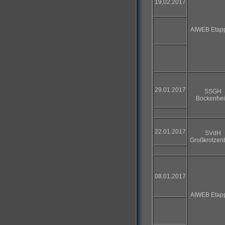
19,02,2017
AIWEB Etap
29.01.2017
SSGH
Bockenhe
22.01.2017
SVdH
Großkrotzen
08.01.2017
AIWEB Etap