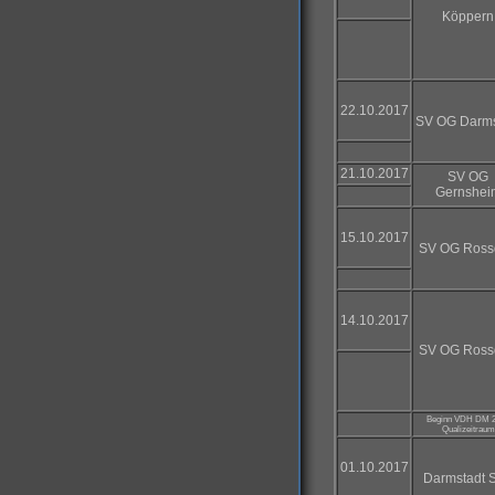
Köppern
22.10.2017
SV OG Darms
21.10.2017
SV OG
Gernshei
15.10.2017
SV OG Ross
14.10.2017
SV OG Ross
Beginn VDH DM 
Qualizeitraum
01.10.2017
Darmstadt 